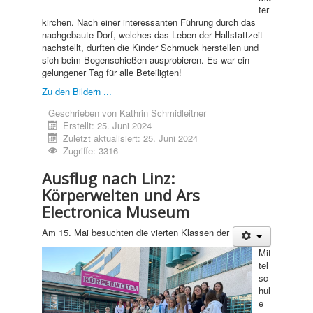
ter
kirchen. Nach einer interessanten Führung durch das
nachgebaute Dorf, welches das Leben der Hallstattzeit
nachstellt, durften die Kinder Schmuck herstellen und
sich beim Bogenschießen ausprobieren. Es war ein
gelungener Tag für alle Beteiligten!
Zu den Bildern ...
Geschrieben von
Kathrin Schmidleitner
Erstellt: 25. Juni 2024
Zuletzt aktualisiert: 25. Juni 2024
Zugriffe: 3316
Ausflug nach Linz:
Körperwelten und Ars
Electronica Museum
Am 15. Mai besuchten die vierten Klassen der
Mit
tel
sc
hul
e