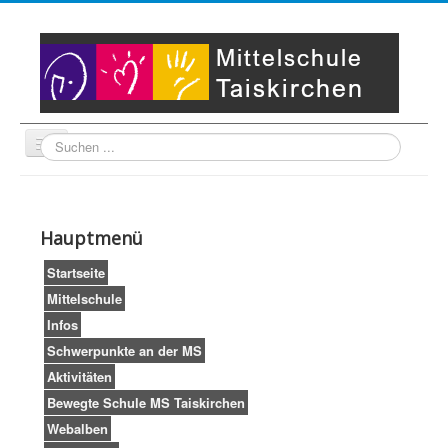
Suche
Unser Leitbild
Partner
Startseite
Hauptmenü
Impressum
LogIn
Startseite
Mittelschule
Infos
Schwerpunkte an der MS
Aktivitäten
Bewegte Schule MS Taiskirchen
Webalben