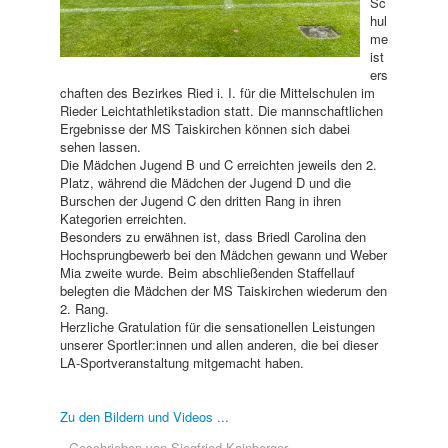
Sc
hul
me
ist
ers
chaften des Bezirkes Ried i. I. für die Mittelschulen im
Rieder Leichtathletikstadion statt. Die mannschaftlichen
Ergebnisse der MS Taiskirchen können sich dabei
sehen lassen.
Die Mädchen Jugend B und C erreichten jeweils den 2.
Platz, während die Mädchen der Jugend D und die
Burschen der Jugend C den dritten Rang in ihren
Kategorien erreichten.
Besonders zu erwähnen ist, dass Briedl Carolina den
Hochsprungbewerb bei den Mädchen gewann und Weber
Mia zweite wurde. Beim abschließenden Staffellauf
belegten die Mädchen der MS Taiskirchen wiederum den
2. Rang.
Herzliche Gratulation für die sensationellen Leistungen
unserer Sportler:innen und allen anderen, die bei dieser
LA-Sportveranstaltung mitgemacht haben.
Zu den Bildern und Videos ...
Geschrieben von
Siegfried Kainberger