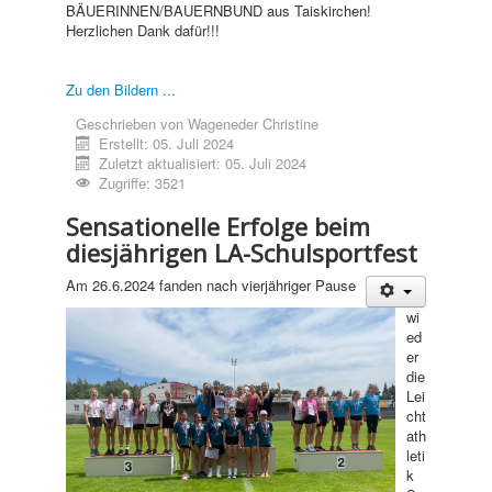
BÄUERINNEN/BAUERNBUND aus Taiskirchen!
Herzlichen Dank dafür!!!
Zu den Bildern ...
Geschrieben von
Wageneder Christine
Erstellt: 05. Juli 2024
Zuletzt aktualisiert: 05. Juli 2024
Zugriffe: 3521
Sensationelle Erfolge beim
diesjährigen LA-Schulsportfest
Am 26.6.2024 fanden nach vierjähriger Pause
wi
ed
er
die
Lei
cht
ath
leti
k