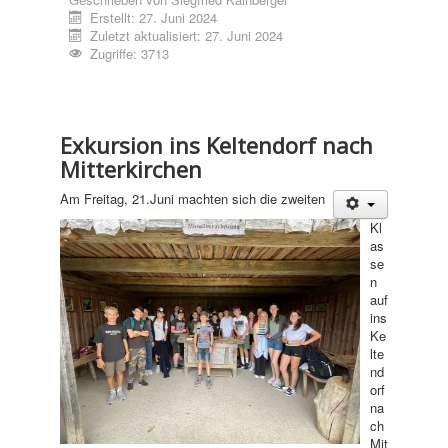
Erstellt: 27. Juni 2024
Zuletzt aktualisiert: 27. Juni 2024
Zugriffe: 3713
Exkursion ins Keltendorf nach
Mitterkirchen
Am Freitag, 21.Juni machten sich die zweiten
Kl
as
se
n
auf
ins
Ke
lte
nd
orf
na
ch
Mit