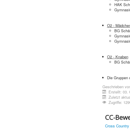
HAK Sch
Gymnasi
O2 - Mädche
BG Schär
Gymnasi
Gymnasi
O2 - Knaben
BG Schär
Die Gruppen 
Geschrieben vo
Erstellt: 03
Zuletzt aktua
Zugriffe: 129
CC-Bewe
Cross Country