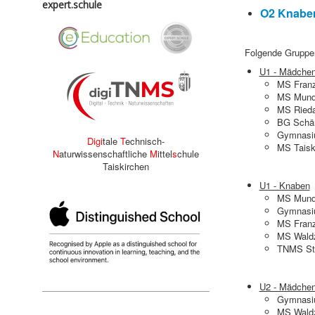
expert.schule
O2 Knabe
Folgende Gruppen 
U1 - Mädche
MS Franz
MS Munde
MS Ried
BG Schär
Gymnasi
Digi
tale
T
echnisch-
MS Taisk
N
aturwissenschaftliche
M
ittel
s
chule
Taiskirchen
U1 - Knaben
MS Munde
Gymnasi
MS Franz
MS Waldz
TNMS St.
U2 - Mädche
Gymnasi
MS Waldz