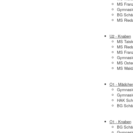
MS Franz
Gymnasi
BG Schär
MS Rieda
U2 - Knaben
MS Taisk
MS Rieda
MS Franz
Gymnasi
MS Oster
MS Waldz
O1 - Mädche
Gymnasi
Gymnasi
HAK Sch
BG Schär
O1 - Knaben
BG Schär
Gymnasi