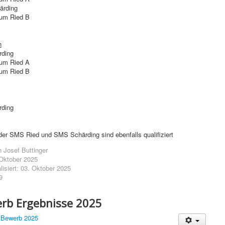
ärding
um Ried B
n
ding
um Ried A
um Ried B
ding
der SMS Ried und SMS Schärding sind ebenfalls qualifiziert
n
Josef Buttinger
. Oktober 2025
lisiert: 03. Oktober 2025
9
rb Ergebnisse 2025
 Bewerb 2025