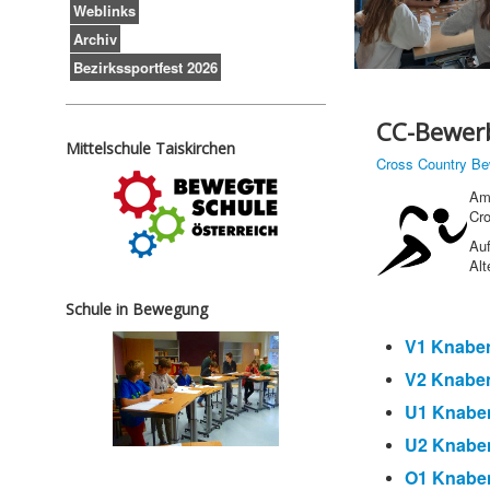
Weblinks
Archiv
Bezirkssportfest 2026
CC-Bewerb
Mittelschule Taiskirchen
Cross Country Be
Am 
Cro
Auf
Alt
Schule in Bewegung
V1 Knabe
V2 Knabe
U1
Knabe
U2 Knabe
O1 Knabe