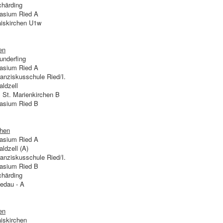
härding
sium Ried A
iskirchen U1w
en
nderfing
sium Ried A
anziskusschule Ried/I.
ldzell
St. Marienkirchen B
sium Ried B
hen
sium Ried A
ldzell (A)
anziskusschule Ried/I.
sium Ried B
härding
edau - A
en
iskirchen