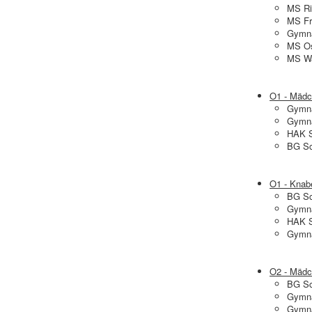
MS Ri
MS Fr
Gymna
MS Os
MS Wa
O1 - Mäd
Gymna
Gymna
HAK S
BG Sc
O1 - Knab
BG Sc
Gymna
HAK S
Gymna
O2 - Mäd
BG Sc
Gymna
Gymna