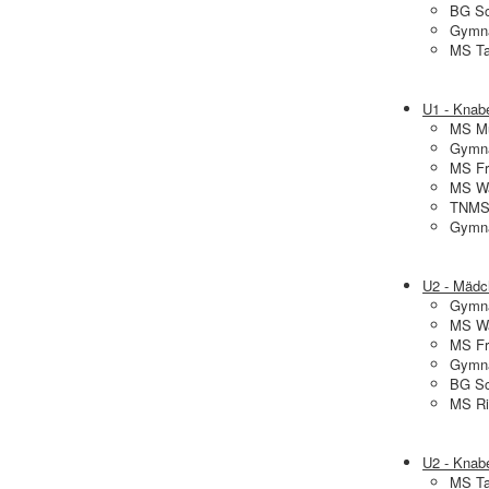
BG Sc
Gymna
MS Ta
U1 - Knab
MS Mu
Gymna
MS Fr
MS Wa
TNMS 
Gymna
U2 - Mädc
Gymna
MS Wa
MS Fr
Gymna
BG Sc
MS Ri
U2 - Knab
MS Ta