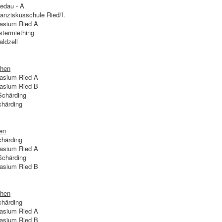
edau - A
anziskusschule Ried/I.
sium Ried A
termiething
ldzell
chen
sium Ried A
sium Ried B
chärding
härding
en
härding
sium Ried A
chärding
sium Ried B
chen
härding
sium Ried A
sium Ried B