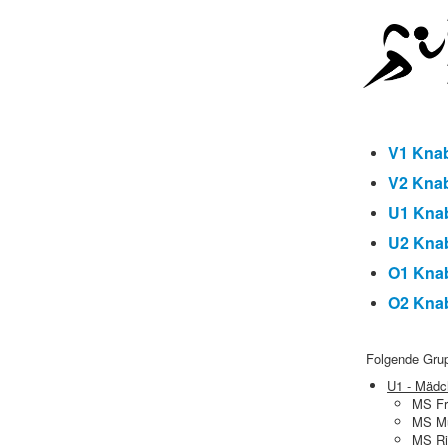
V1 Kna
V2 Kna
U1
Kna
U2 Kna
O1 Kna
O2 Kna
Folgende Grupp
U1 - Mädc
MS Fr
MS Mu
MS Ri