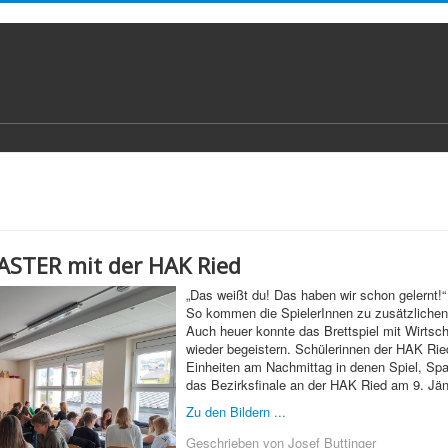
STER mit der HAK Ried
„Das weißt du! Das haben wir schon gelernt!“
So kommen die SpielerInnen zu zusätzlic
Auch heuer konnte das Brettspiel mit Wirtsc
wieder begeistern. Schülerinnen der HAK Rie
Einheiten am Nachmittag in denen Spiel, Spaß
das Bezirksfinale an der HAK Ried am 9. Jän
Zu den Bildern ...
Geschrieben von
Josef Buttinger