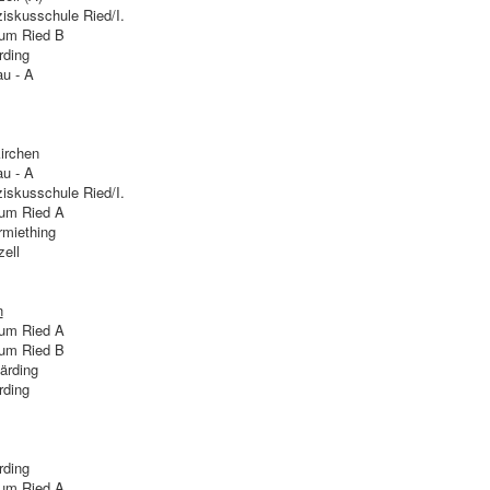
iskusschule Ried/I.
um Ried B
ding
u - A
irchen
u - A
iskusschule Ried/I.
um Ried A
miething
ell
n
um Ried A
um Ried B
ärding
ding
ding
um Ried A