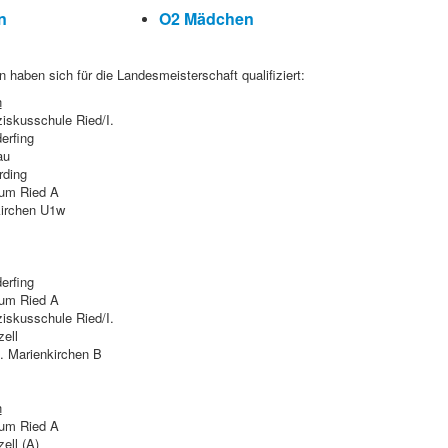
n
O2 Mädchen
haben sich für die Landesmeisterschaft qualifiziert:
n
iskusschule Ried/I.
rfing
au
ding
um Ried A
irchen U1w
rfing
um Ried A
iskusschule Ried/I.
ell
 Marienkirchen B
n
um Ried A
ell (A)