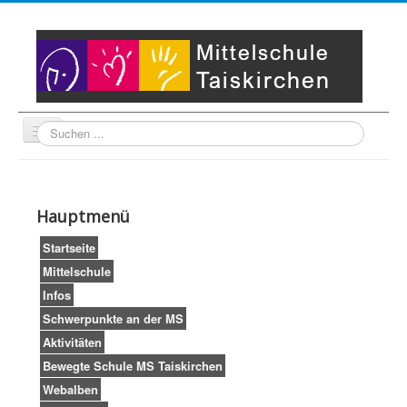
Suche
Unser Leitbild
Partner
Startseite
Hauptmenü
Impressum
LogIn
Startseite
Mittelschule
Infos
Schwerpunkte an der MS
Aktivitäten
Bewegte Schule MS Taiskirchen
Webalben