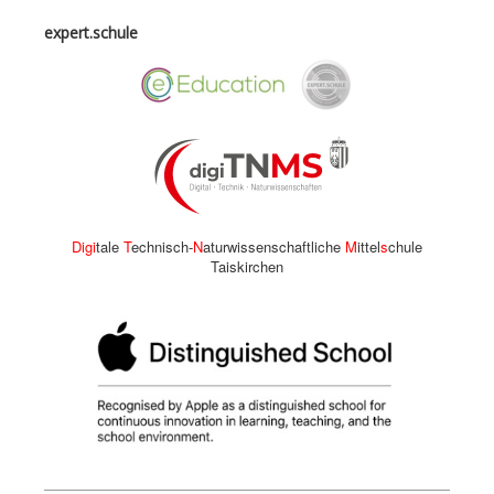
expert.schule
Digi
tale
T
echnisch-
N
aturwissenschaftliche
M
ittel
s
chule
Taiskirchen