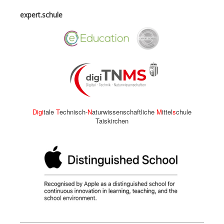
expert.schule
Digi
tale
T
echnisch-
N
aturwissenschaftliche
M
ittel
s
chule
Taiskirchen