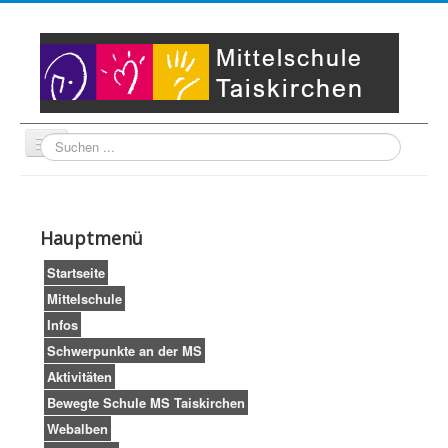
Suche
Unser Leitbild
Partner
Startseite
Hauptmenü
Impressum
LogIn
Startseite
Mittelschule
Infos
Schwerpunkte an der MS
Aktivitäten
Bewegte Schule MS Taiskirchen
Webalben