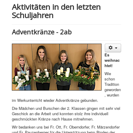
Aktivitäten in den letzten
Schuljahren
Adventkränze - 2ab
Es
weihnac
htet!
Wie
schon
Tradition
geworden
, wurden
im Werkunterricht wieder Adventkränze gebunden.
Die Mädchen und Burschen der 2. Klassen gingen mit sehr viel
Geschick an die Arbeit und konnten stolz ihre individuell
geschmückten Kränze nach Hause mitnehmen.
Wir bedanken uns bei Fr. Ott, Fr. Oberndorfer, Fr. Märzendorfer
und Fr. Pauzenberger für die Unterstützung beim Binden der