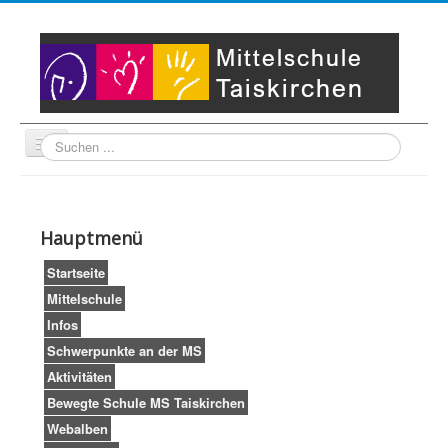
Suche
Unser Leitbild
Partner
Startseite
Hauptmenü
Impressum
LogIn
Startseite
Mittelschule
Infos
Schwerpunkte an der MS
Aktivitäten
Bewegte Schule MS Taiskirchen
Webalben