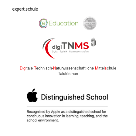
expert.schule
Digi
tale
T
echnisch-
N
aturwissenschaftliche
M
ittel
s
chule
Taiskirchen