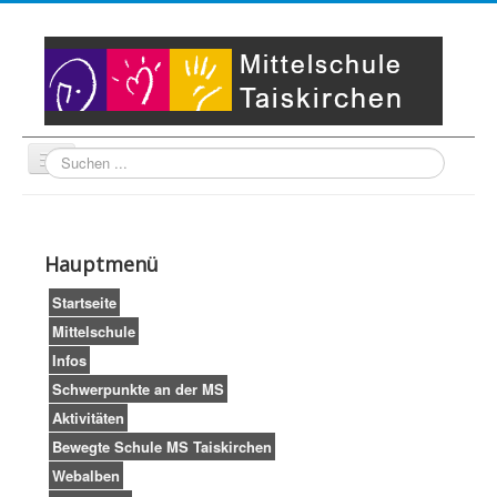
Suche
Unser Leitbild
Partner
Startseite
Hauptmenü
Impressum
LogIn
Startseite
Mittelschule
Infos
Schwerpunkte an der MS
Aktivitäten
Bewegte Schule MS Taiskirchen
Webalben