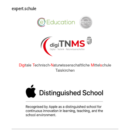
expert.schule
Digi
tale
T
echnisch-
N
aturwissenschaftliche
M
ittel
s
chule
Taiskirchen