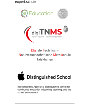
expert.schule
Digi
tale
T
echnisch-
N
aturwissenschaftliche
M
ittel
s
chule
Taiskirchen