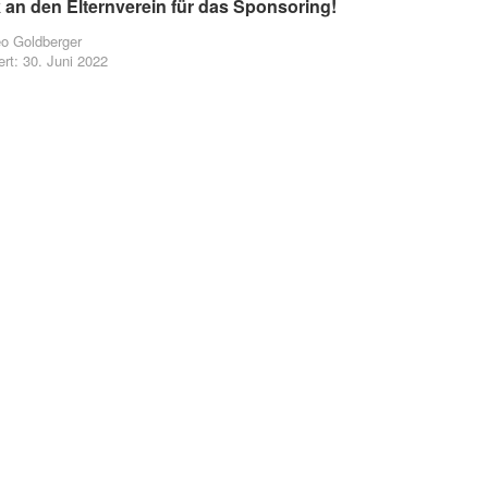
 an den Elternverein für das Sponsoring!
o Goldberger
ert: 30. Juni 2022