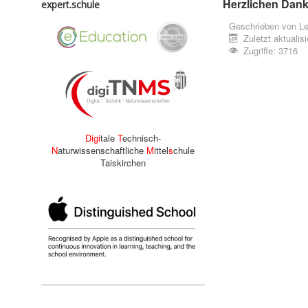
Herzlichen Dank
expert.schule
Geschrieben von
Le
Zuletzt aktualisi
Zugriffe: 3716
Digi
tale
T
echnisch-
N
aturwissenschaftliche
M
ittel
s
chule
Taiskirchen