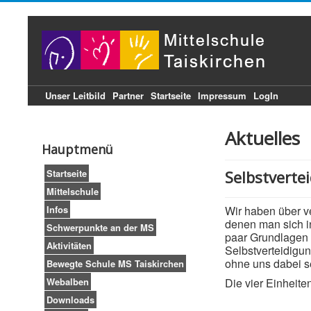
Unser Leitbild
Partner
Startseite
Impressum
LogIn
Aktuelles
Hauptmenü
Startseite
Selbstverte
Mittelschule
Infos
Wir haben über v
denen man sich in
Schwerpunkte an der MS
paar Grundlagen 
Aktivitäten
Selbstverteidigu
ohne uns dabei se
Bewegte Schule MS Taiskirchen
Webalben
Die vier Einheite
Downloads
(geschr