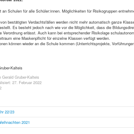
t an Schulen für alle Schüler:innen. Möglichkeiten für Risikogruppen entnehm
 von bestätigten Verdachtsfällen werden nicht mehr automatisch ganze Klass
stellt. Es besteht jedoch nach wie vor die Möglichkeit, dass die Bildungsdire
 Verordnung erlässt. Auch kann bei entsprechender Risikolage schulautonom
itraum eine Maskenpflicht für einzelne Klassen verfügt werden.
nen können wieder an die Schule kommen (Unterrichtsprojekte, Vorführungen,
ruber-Kalteis
n
Gerald Gruber-Kalteis
lisiert: 27. Februar 2022
2
hr 22/23
 Weihnachten 2021