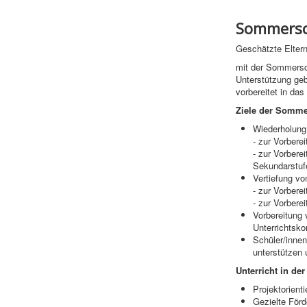
Sommersc
Geschätzte Eltern
mit der Sommersch
Unterstützung geb
vorbereitet in das
Ziele der Somme
Wiederholung 
- zur Vorbere
- zur Vorbere
Sekundarstuf
Vertiefung vo
- zur Vorbere
- zur Vorbere
Vorbereitung 
Unterrichtsko
Schüler/innen
unterstützen 
Unterricht in d
Projektorient
Gezielte Förd