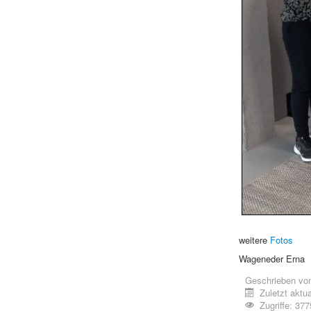
weitere
Fotos
Wageneder Erna
Geschrieben vo
Zuletzt aktua
Zugriffe: 377