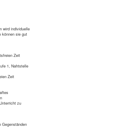
 wird individuelle
o können sie gut
sfreien Zeit
ufe 1, Nahtstelle
eien Zeit
aftes
on
nterricht zu
nen Gegenständen