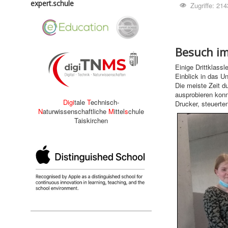
expert.schule
Zugriffe: 214
Besuch im 
Einige Drittklass
Einblick in das U
Die meiste Zeit d
ausprobieren konn
Digi
tale
T
echnisch-
Drucker, steuerte
N
aturwissenschaftliche
M
ittel
s
chule
Taiskirchen