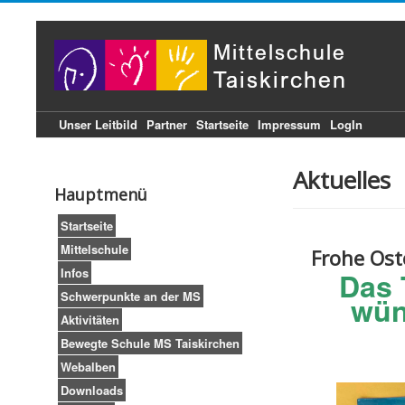
Unser Leitbild
Partner
Startseite
Impressum
LogIn
Aktuelles
Hauptmenü
Startseite
Mittelschule
Frohe Ost
Infos
Das 
Schwerpunkte an der MS
wün
Aktivitäten
Bewegte Schule MS Taiskirchen
Webalben
Downloads