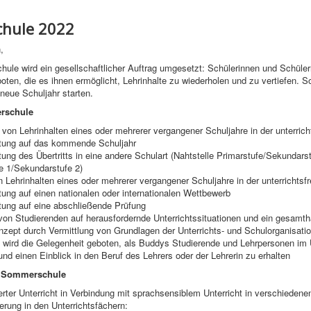
hule 2022
,
ule wird ein gesellschaftlicher Auftrag umgesetzt: Schülerinnen und Schülern
oten, die es ihnen ermöglicht, Lehrinhalte zu wiederholen und zu vertiefen. S
 neue Schuljahr starten.
rschule
von Lehrinhalten eines oder mehrerer vergangener Schuljahre in der unterricht
itung auf das kommende Schuljahr
itung des Übertritts in eine andere Schulart (Nahtstelle Primarstufe/Sekundarst
e 1/Sekundarstufe 2)
n Lehrinhalten eines oder mehrerer vergangener Schuljahre in der unterrichtsfr
itung auf einen nationalen oder internationalen Wettbewerb
itung auf eine abschließende Prüfung
von Studierenden auf herausfordernde Unterrichtssituationen und ein gesamth
nzept durch Vermittlung von Grundlagen der Unterrichts- und Schulorganisati
 wird die Gelegenheit geboten, als Buddys Studierende und Lehrpersonen im U
und einen Einblick in den Beruf des Lehrers oder der Lehrerin zu erhalten
er Sommerschule
ierter Unterricht in Verbindung mit sprachsensiblem Unterricht in verschiede
erung in den Unterrichtsfächern: