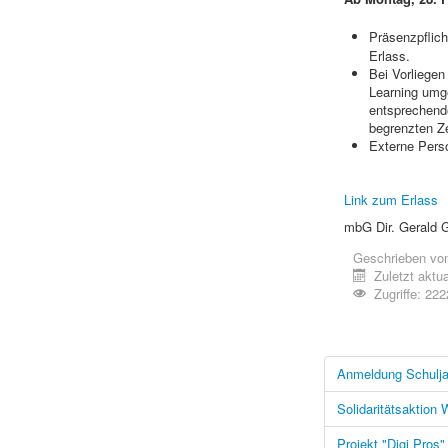
Präsenzpflich
Erlass.
Bei Vorliegen
Learning umge
entsprechende
begrenzten Ze
Externe Perso
Link zum Erlass
mbG Dir. Gerald G
Geschrieben vo
Zuletzt aktua
Zugriffe: 222
Anmeldung Schulja
Solidaritätsaktion
Projekt "Digi Pros"