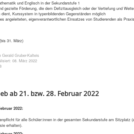
thematik und Englisch in der Sekundarstufe 1
und gezielte Förderung, die dem Defizitausgleich oder der Vertiefung und Weit
dient, Kurssystem in typenbildenden Gegenständen möglich
es angeleiteten, eigenverantwortlichen Einsatzes von Studierenden als Prax
bis 31. März)
n
Gerald Gruber-Kalteis
lisiert: 08. März 2022
8
ieb ab 21. bzw. 28. Februar 2022
ebruar 2022:
kenpflicht für alle Schüler:innen in der gesamten Sekundarstufe am Sitzplatz (
sie erhalten).
ebruar 2022: