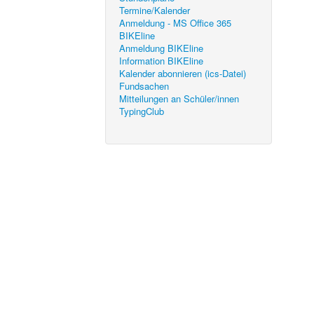
Termine/Kalender
Anmeldung - MS Office 365
BIKEline
Anmeldung BIKEline
Information BIKEline
Kalender abonnieren (ics-Datei)
Fundsachen
Mitteilungen an Schüler/innen
TypingClub