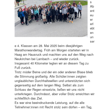
s
Ab
ent
eu
er
erl
ebt
en
un
ser
e 4. Klassen am 28. Mai 2025 beim diesjährigen
Marathonwandertag. Früh am Morgen starteten wir in
Haag am Hausruck und machten uns auf den Weg nach
Neukirchen bei Lambach – und wieder zurück.
Insgesamt 40 Kilometer legten wir an diesem Tag zu
Fuß zurück.
Trotz müder Beine und der ein oder anderen Blase blieb
die Stimmung großartig. Alle Schüler:innen zeigten
unglaublichen Durchhaltewillen und unterstützten sich
gegenseitig auf dem langen Weg. Selbst als zum
Schluss der Regen einsetzte, ließen wir uns nicht
unterkriegen. Durchnässt, aber voller Stolz erreichten wir
schließlich das Ziel.
Es war eine beeindruckende Leistung, auf die alle
Teilnehmer:innen mit Recht stolz sein dürfen – ein Tag,