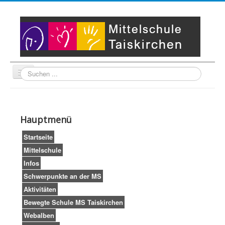
Suche
Unser Leitbild
Partner
Startseite
Hauptmenü
Impressum
LogIn
Startseite
Mittelschule
Infos
Schwerpunkte an der MS
Aktivitäten
Bewegte Schule MS Taiskirchen
Webalben