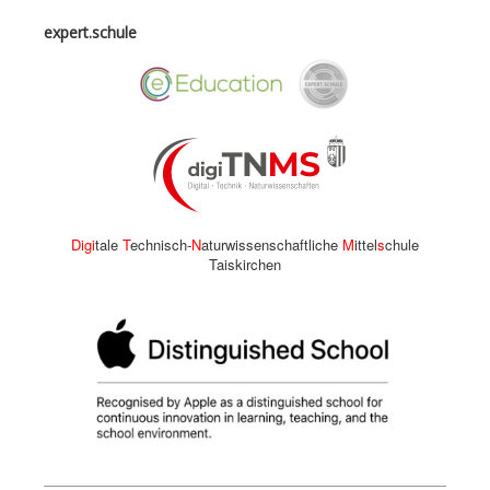
expert.schule
Digi
tale
T
echnisch-
N
aturwissenschaftliche
M
ittel
s
chule
Taiskirchen