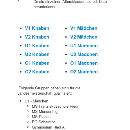
für die einzelnen Altersklassen als pdf-Datei
herunterladen.
V1 Knaben
V1 Mädchen
V2 Knaben
V2 Mädchen
U1
Knaben
U1 Mädchen
U2 Knaben
U2 Mädchen
O1 Knaben
O1 Mädchen
O2 Knaben
O2 Mädchen
Folgende Gruppen haben sich für die
Landesmeisterschaft qualifiziert:
U1 - Mädchen
MS Franziskusschule Ried/I.
MS Munderfing
MS Riedau
BG Schärding
Gymnasium Ried A