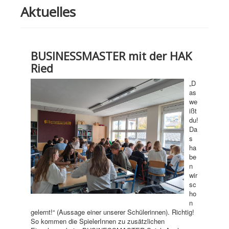
Aktuelles
BUSINESSMASTER mit der HAK
Ried
„D
as
we
ißt
du!
Da
s
ha
be
n
wir
sc
ho
n
gelernt!“ (Aussage einer unserer Schülerinnen). Richtig!
So kommen die SpielerInnen zu zusätzlichen