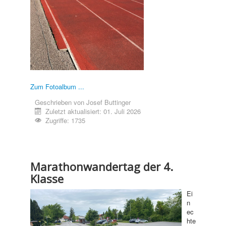
Zum Fotoalbum ...
Geschrieben von
Josef Buttinger
Zuletzt aktualisiert: 01. Juli 2026
Zugriffe: 1735
Marathonwandertag der 4.
Klasse
Ei
n
ec
hte