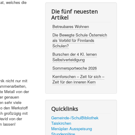
kat, welches die
Die fünf neuesten
Artikel
Betreubares Wohnen
Die Bewegte Schule Österreich
als Vorbild für Finnlands
Schulen?
Burschen der 4 Kl. lernen
Selbstverteidigung
Sommersportwoche 2026
Kernforschen – Zeit für sich –
ik nicht nur mit
Zeit für den inneren Kern
ammenarbeiten,
te Metall von der
er genauen
n sehr viele
so den Werkstoff
Quicklinks
h großzügig mit
Gemeinde-/SchulBibliothek
avid von der
Taiskirchen
n lassen!
Menüplan Ausspeisung
Stundenpläne