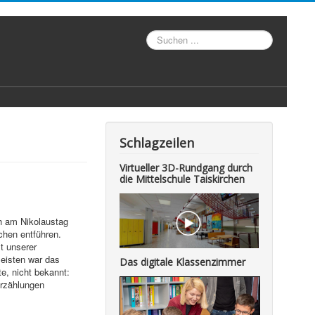
Suche
Schlagzeilen
Virtueller 3D-Rundgang durch
die Mittelschule Taiskirchen
ch am Nikolaustag
chen entführen.
t unserer
meisten war das
Das digitale Klassenzimmer
e, nicht bekannt:
Erzählungen