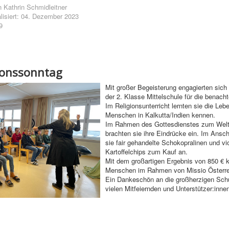
n
Kathrin Schmidleitner
alisiert: 04. Dezember 2023
9
ionssonntag
Mit großer Begeisterung engagierten sich 
der 2. Klasse Mittelschule für die benach
Im Religionsunterricht lernten sie die Leb
Menschen in Kalkutta/Indien kennen.
Im Rahmen des Gottesdienstes zum Wel
brachten sie ihre Eindrücke ein. Im Ansc
sie fair gehandelte Schokopralinen und vio
Kartoffelchips zum Kauf an.
Mit dem großartigen Ergebnis von 850 € 
Menschen im Rahmen von Missio Österrei
Ein Dankeschön an die großherzigen Schü
vielen Mitfeiernden und Unterstützer:innen