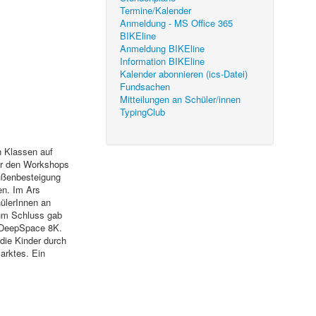
Termine/Kalender
Anmeldung - MS Office 365
BIKEline
Anmeldung BIKEline
Information BIKEline
Kalender abonnieren (ics-Datei)
Fundsachen
Mitteilungen an Schüler/innen
TypingClub
 Klassen auf
or den Workshops
ußenbesteigung
en. Im Ars
ülerInnen an
um Schluss gab
m DeepSpace 8K.
die Kinder durch
marktes. Ein