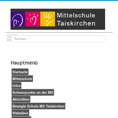
Suche
Unser Leitbild
Partner
Startseite
Hauptmenü
Impressum
LogIn
Startseite
Mittelschule
Infos
Schwerpunkte an der MS
Aktivitäten
Bewegte Schule MS Taiskirchen
Webalben