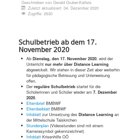
Geschrieben von
Gerald Gruber-Kalteis
Zuletzt aktualisiert: 04. Dezember 2020
Zugriffe: 2630
Schulbetrieb ab dem 17.
November 2020
Ab
Dienstag, den 17. November 2020
, wird der
Unterricht
nur mehr über Distance Learning
abgewickelt. Wir stehen in dieser Zeit aber weiterhin
für pädagogische Betreuung und Unterweisung
offen.
Der
reguläre Schulbetrieb
startet für die
Schülerinnen und Schüler wieder am
7. Dezember
2020
.
Elternbrief
BMBWF
Elternbeiblatt
BMBWF
Infoblatt
zur Umsetzung des
Distance Learning
an
der Mittelschule Taiskirchen
Stundenplan
(Videostunden sind mit einem
Kamerasymbol gekennzeichnet)
Infoblatt
Krisenhilfe OÖ