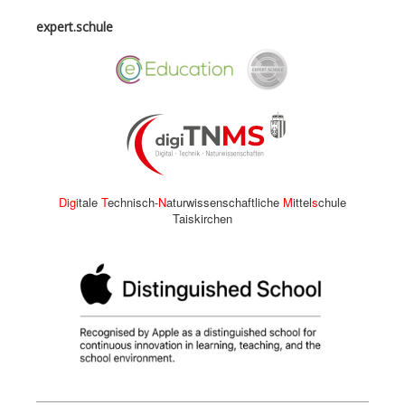
expert.schule
Digi
tale
T
echnisch-
N
aturwissenschaftliche
M
ittel
s
chule
Taiskirchen