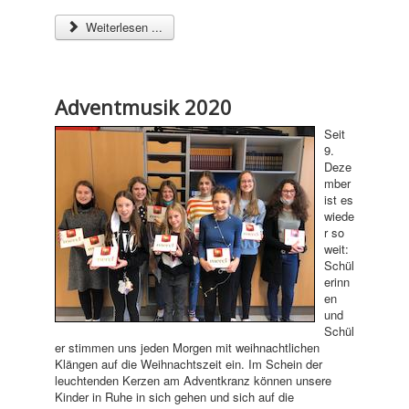
Weiterlesen ...
Adventmusik 2020
Seit
9.
Deze
mber
ist es
wiede
r so
weit:
Schül
erinn
en
und
Schül
er stimmen uns jeden Morgen mit weihnachtlichen
Klängen auf die Weihnachtszeit ein. Im Schein der
leuchtenden Kerzen am Adventkranz können unsere
Kinder in Ruhe in sich gehen und sich auf die