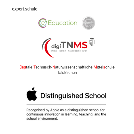
expert.schule
Digi
tale
T
echnisch-
N
aturwissenschaftliche
M
ittel
s
chule
Taiskirchen