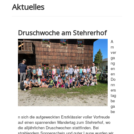
Aktuelles
Druschwoche am Stehrerhof
A
m
ver
ga
ng
en
en
Do
nn
ers
tag
be
ga
be
n sich die aufgeweckten Erstklässler voller Vorfreude
auf einen spannenden Wandertag zum Stehrerhof, wo
die alljährlichen Druschwochen stattfinden. Bei
strahlendem Sonnenschein und guter Laune wurden wir