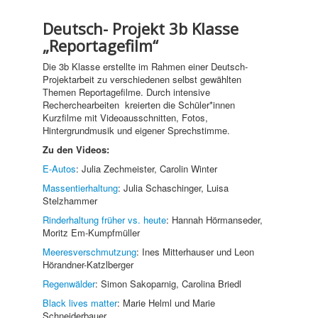
Deutsch- Projekt 3b Klasse
„Reportagefilm“
Die 3b Klasse erstellte im Rahmen einer Deutsch-
Projektarbeit zu verschiedenen selbst gewählten
Themen Reportagefilme. Durch intensive
Recherchearbeiten kreierten die Schüler*innen
Kurzfilme mit Videoausschnitten, Fotos,
Hintergrundmusik und eigener Sprechstimme.
Zu den Videos:
E-Autos
: Julia Zechmeister, Carolin Winter
Massentierhaltung
: Julia Schaschinger, Luisa
Stelzhammer
Rinderhaltung früher vs. heute
: Hannah Hörmanseder,
Moritz Em-Kumpfmüller
Meeresverschmutzung
: Ines Mitterhauser und Leon
Hörandner-Katzlberger
Regenwälder
: Simon Sakoparnig, Carolina Briedl
Black lives matter
: Marie Helml und Marie
Schneiderbauer