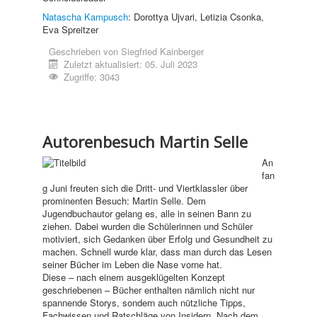
Natascha Kampusch
: Dorottya Ujvari, Letizia Csonka,
Eva Spreitzer
Geschrieben von
Siegfried Kainberger
Zuletzt aktualisiert: 05. Juli 2023
Zugriffe: 3043
Autorenbesuch Martin Selle
An
fan
g Juni freuten sich die Dritt- und Viertklassler über
prominenten Besuch: Martin Selle. Dem
Jugendbuchautor gelang es, alle in seinen Bann zu
ziehen. Dabei wurden die Schülerinnen und Schüler
motiviert, sich Gedanken über Erfolg und Gesundheit zu
machen. Schnell wurde klar, dass man durch das Lesen
seiner Bücher im Leben die Nase vorne hat.
Diese – nach einem ausgeklügelten Konzept
geschriebenen – Bücher enthalten nämlich nicht nur
spannende Storys, sondern auch nützliche Tipps,
Fachwissen und Ratschläge von Insidern. Nach dem