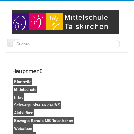
Suche
Unser Leitbild
Partner
Startseite
Hauptmenü
Impressum
LogIn
Startseite
Mittelschule
Infos
Schwerpunkte an der MS
Aktivitäten
Bewegte Schule MS Taiskirchen
Webalben