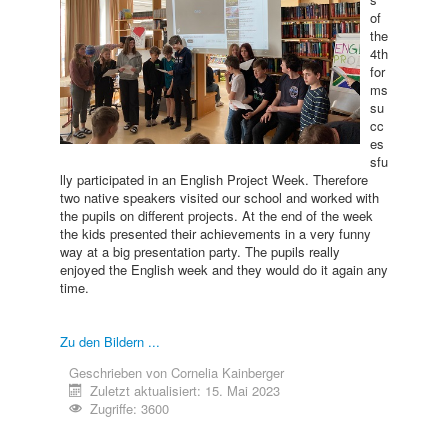
of
the
4th
for
ms
su
cc
es
sfu
lly participated in an English Project Week. Therefore
two native speakers visited our school and worked with
the pupils on different projects. At the end of the week
the kids presented their achievements in a very funny
way at a big presentation party. The pupils really
enjoyed the English week and they would do it again any
time.
Zu den Bildern ...
Geschrieben von
Cornelia Kainberger
Zuletzt aktualisiert: 15. Mai 2023
Zugriffe: 3600