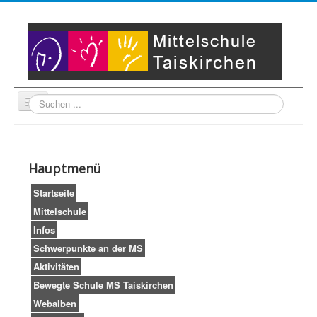
Suche
Unser Leitbild
Partner
Startseite
Hauptmenü
Impressum
LogIn
Startseite
Mittelschule
Infos
Schwerpunkte an der MS
Aktivitäten
Bewegte Schule MS Taiskirchen
Webalben