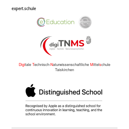
expert.schule
Digi
tale
T
echnisch-
N
aturwissenschaftliche
M
ittel
s
chule
Taiskirchen