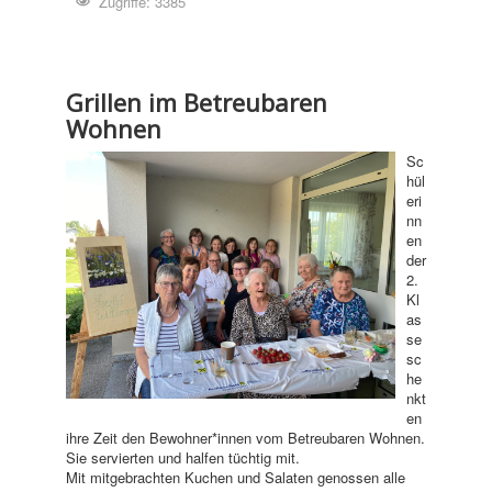
Zugriffe: 3385
Grillen im Betreubaren
Wohnen
Sc
hül
eri
nn
en
der
2.
Kl
as
se
sc
he
nkt
en
ihre Zeit den Bewohner*innen vom Betreubaren Wohnen.
Sie servierten und halfen tüchtig mit.
Mit mitgebrachten Kuchen und Salaten genossen alle