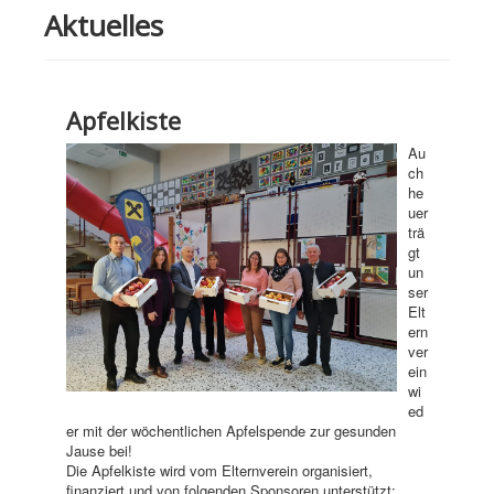
Aktuelles
Apfelkiste
Au
ch
he
uer
trä
gt
un
ser
Elt
ern
ver
ein
wi
ed
er mit der wöchentlichen Apfelspende zur gesunden
Jause bei!
Die Apfelkiste wird vom Elternverein organisiert,
finanziert und von folgenden Sponsoren unterstützt: