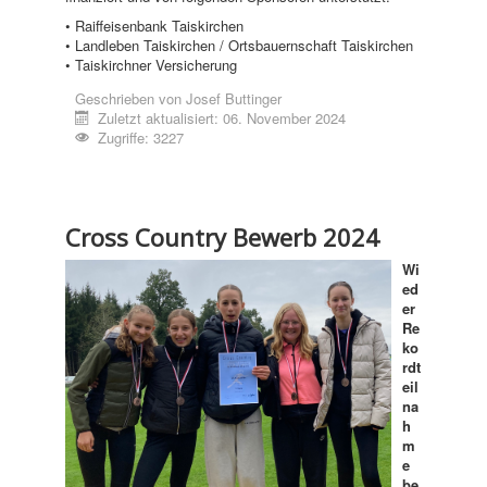
• Raiffeisenbank Taiskirchen
• Landleben Taiskirchen / Ortsbauernschaft Taiskirchen
• Taiskirchner Versicherung
Geschrieben von
Josef Buttinger
Zuletzt aktualisiert: 06. November 2024
Zugriffe: 3227
Cross Country Bewerb 2024
Wi
ed
er
Re
ko
rdt
eil
na
h
m
e
be